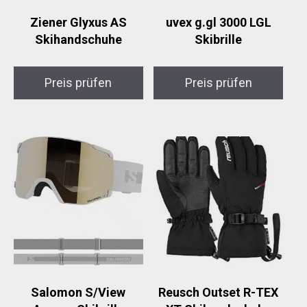
Ziener Glyxus AS
uvex g.gl 3000 LGL
Skihandschuhe
Skibrille
Preis prüfen
Preis prüfen
Salomon S/View
Reusch Outset R-TEX