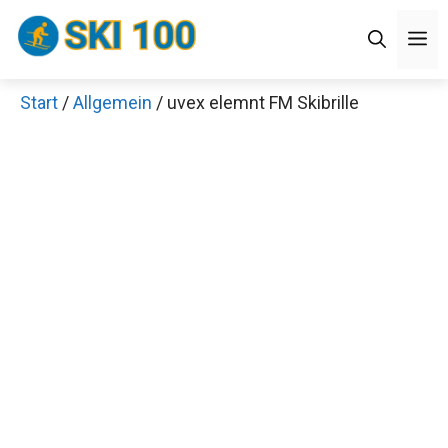
Zum
M
Inhalt
springen
Start
/
Allgemein
/ uvex elemnt FM Skibrille