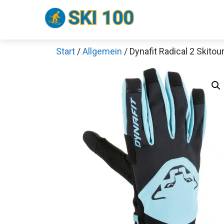
Zum
Inhalt
springen
Start
/
Allgemein
/ Dynafit Radical 2 Skit