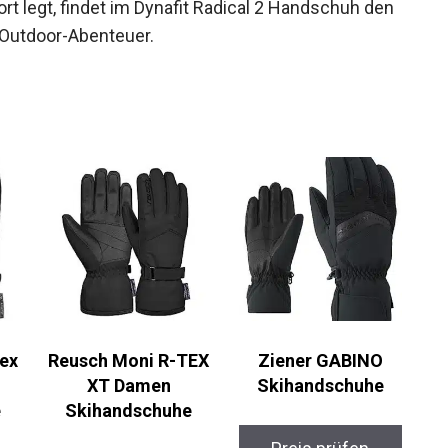
rt legt, findet im Dynafit Radical 2 Handschuh den
Outdoor-Abenteuer.
ex
Reusch Moni R-TEX
Ziener GABINO
XT Damen
Skihandschuhe
Skihandschuhe
Preis prüfen