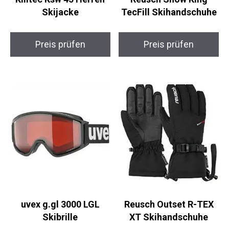
Killtec Ksw 45 Herren
Reusch Snow King
Skijacke
TecFill Skihandschuhe
Preis prüfen
Preis prüfen