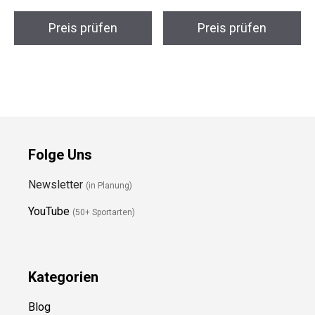
uvex g.gl 3000 LGL
Reusch Outset R-TEX
Skibrille
XT Skihandschuhe
Preis prüfen
Preis prüfen
Folge Uns
Newsletter
(in Planung)
YouTube
(50+ Sportarten)