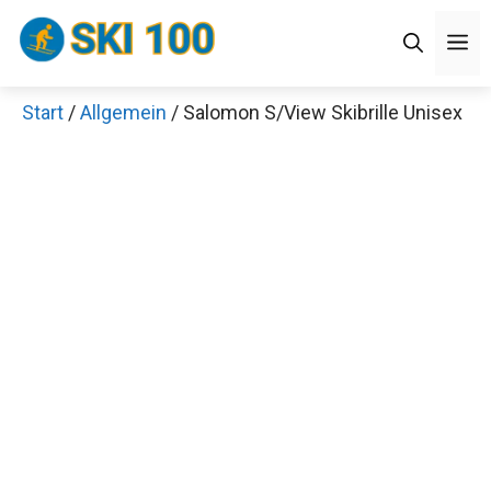
Zum
M
Inhalt
springen
Start
/
Allgemein
/ Salomon S/View Skibrille Unisex