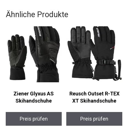
SHIFT PRO 90 W AT von Salomon genau das
Richtige für dich.
Ähnliche Produkte
Ziener Glyxus AS
Reusch Outset R-TEX
Skihandschuhe
XT Skihandschuhe