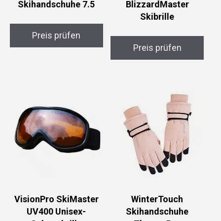
Skihandschuhe 7.5
BlizzardMaster
Skibrille
Preis prüfen
Preis prüfen
VisionPro SkiMaster
WinterTouch
UV400 Unisex-
Skihandschuhe