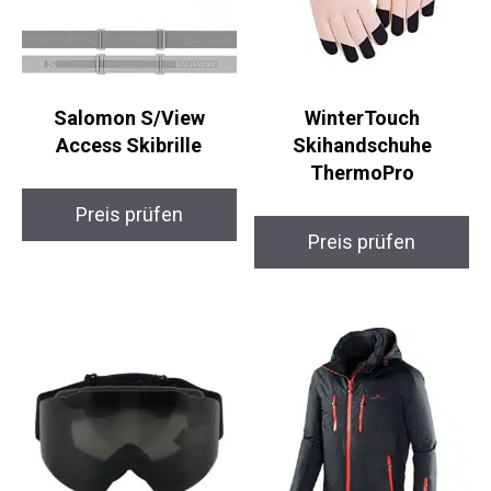
Salomon S/View
WinterTouch
Access Skibrille
Skihandschuhe
ThermoPro
Preis prüfen
Preis prüfen