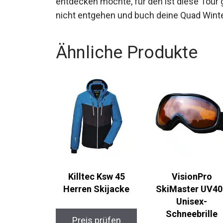
entdecken möchte, für den ist diese Tour g
nicht entgehen und buch deine Quad Wint
Ähnliche Produkte
Killtec Ksw 45
VisionPro
Herren Skijacke
SkiMaster UV40
Unisex-
Schneebrille
Preis prüfen