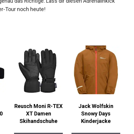
enau das Richtige. Lass dir diesen Adrenalinkick
er-Tour noch heute!
Reusch Moni R-TEX
Jack Wolfskin
0
XT Damen
Snowy Days
Skihandschuhe
Kinderjacke