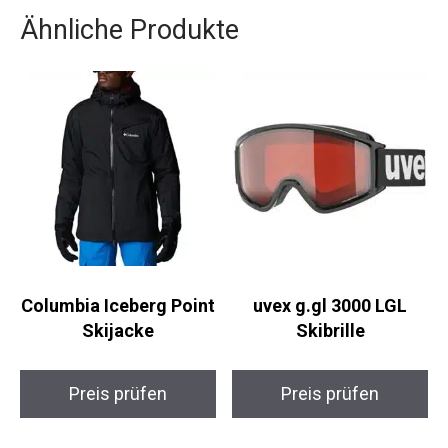
Chance und mach deine ersten Schritte auf den
Skiern in einer traumhaften Umgebung.
Ähnliche Produkte
Columbia Iceberg
uvex g.gl 3000 LGL
Point Skijacke
Skibrille