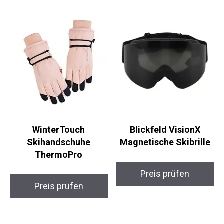
Preis prüfen
Preis prüfen
WinterTouch
Blickfeld VisionX
Skihandschuhe
Magnetische Skibrille
ThermoPro
Preis prüfen
Preis prüfen