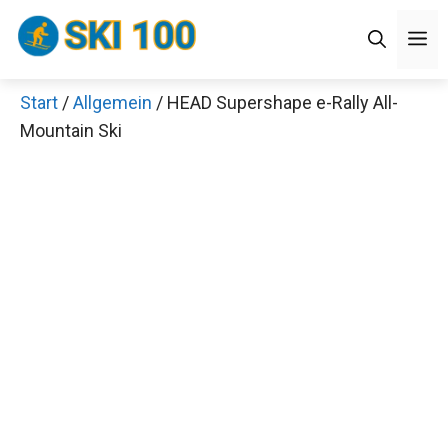
Zum
Men
Inhalt
springen
Start
/
Allgemein
/ HEAD Supershape e-Rally All-
×
Mountain Ski
Decathlon Sale
Schaue dir jetzt die meistverkauften Produkte im
Sale bei Decathlon an!
Jetzt anschauen