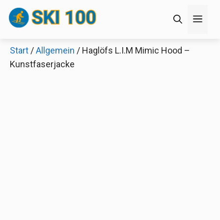
Zum
Men
Inhalt
springen
Start
/
Allgemein
/ Haglöfs L.I.M Mimic Hood –
×
Kunstfaserjacke
Decathlon Sale
Schaue dir jetzt die meistverkauften Produkte im
Sale bei Decathlon an!
Jetzt anschauen