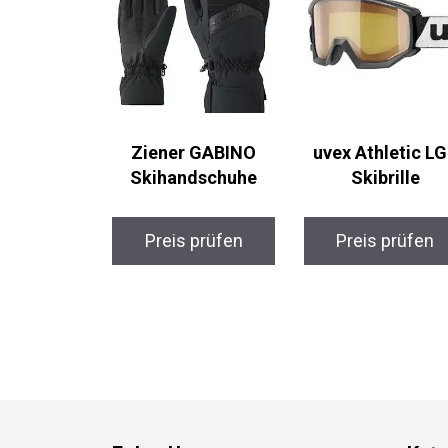
Ziener GABINO
uvex Athletic LG
Skihandschuhe
Skibrille
Preis prüfen
Preis prüfen
Folge Uns
Kate