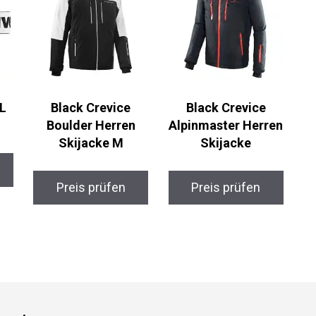
L
Black Crevice
Black Crevice
Boulder Herren
Alpinmaster
Skijacke M
Herren Skijacke
Preis prüfen
Preis prüfen
gorien