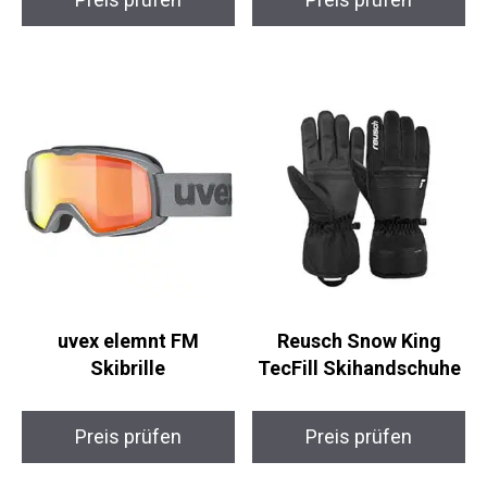
uvex elemnt FM
Reusch Snow King
Skibrille
TecFill Skihandschuhe
Preis prüfen
Preis prüfen