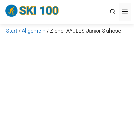
Zum
M
Inhalt
springen
Start
/
Allgemein
/ Ziener AYULES Junior Skihose