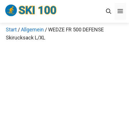
Zum
Men
Inhalt
springen
Start
/
Allgemein
/ WEDZE FR 500 DEFENSE
×
Skirucksack L/XL
Decathlon Sale
Schaue dir jetzt die meistverkauften Produkte im
Sale bei Decathlon an!
Jetzt anschauen