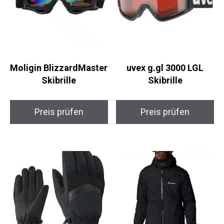
Moligin
uvex g.gl 3000 LGL
BlizzardMaster
Skibrille
Skibrille
Preis prüfen
Preis prüfen