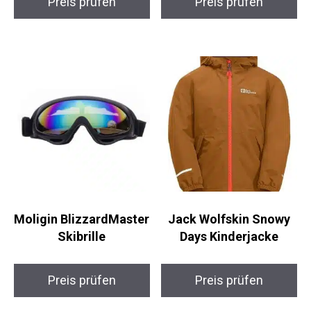
Salomon S/View
Salomon S/View
Access Skibrille
Skibrille Unisex
Preis prüfen
Preis prüfen
Moligin
Jack Wolfskin Snowy