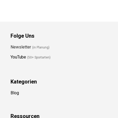
BlizzardMaster
Days Kinderjacke
Skibrille
Preis prüfen
Preis prüfen
Folge Uns
Newsletter
(in Planung)
YouTube
(50+ Sportarten)
Kategorien