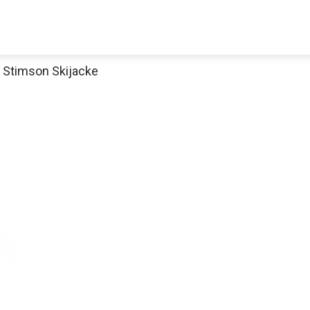
 Stimson Skijacke
Decathlon Sale
aue dir jetzt die meistverkauften Produkte im Sale bei Decathlon
Jetzt anschauen