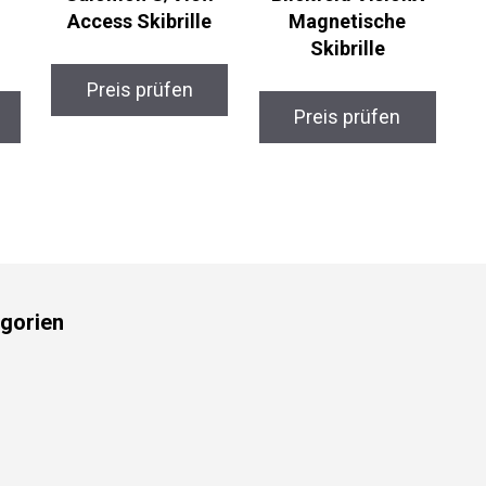
n
Access Skibrille
Magnetische
Skibrille
Preis prüfen
Preis prüfen
gorien