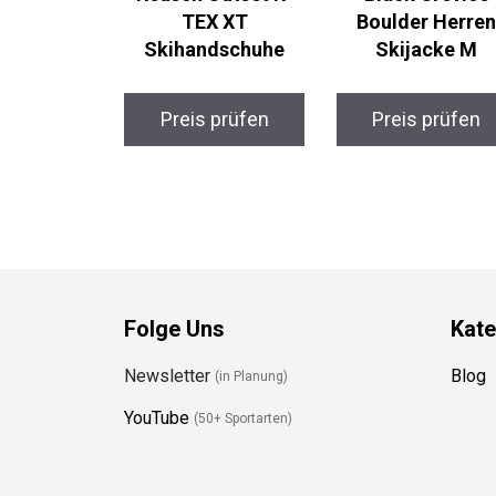
TEX XT
Boulder Herre
Skihandschuhe
Skijacke M
Preis prüfen
Preis prüfen
Folge Uns
Kate
Newsletter
Blog
(in Planung)
YouTube
(50+ Sportarten)