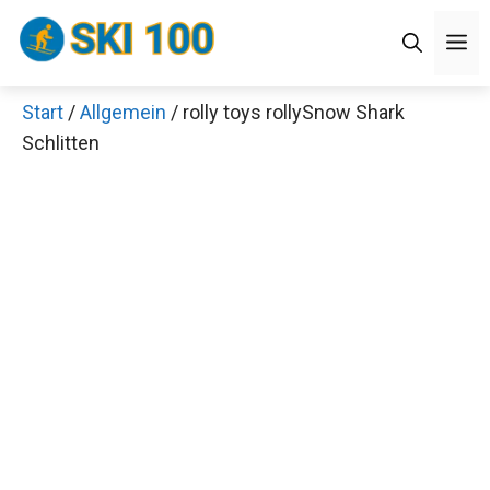
Zum
Men
Inhalt
springen
Start
/
Allgemein
/ rolly toys rollySnow Shark
Schlitten
Jetzt anschauen