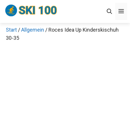
Zum
M
Inhalt
springen
Start
/
Allgemein
/ Roces Idea Up Kinderskischuh
30-35