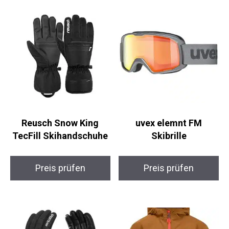
Reusch Snow King
uvex elemnt FM
TecFill Skihandschuhe
Skibrille
Preis prüfen
Preis prüfen