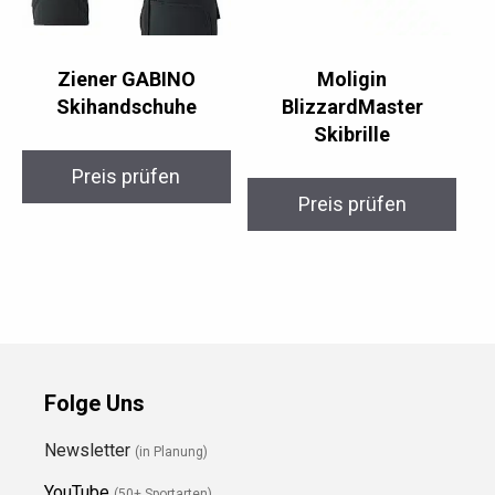
Ziener GABINO
Moligin
Skihandschuhe
BlizzardMaster
Skibrille
Preis prüfen
Preis prüfen
Folge Uns
Newsletter
(in Planung)
YouTube
(50+ Sportarten)