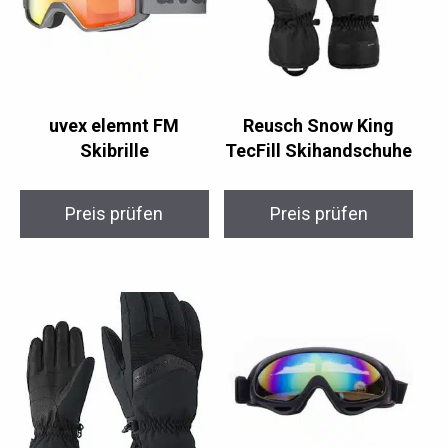
uvex elemnt FM
Reusch Snow King
Skibrille
TecFill Skihandschuhe
Preis prüfen
Preis prüfen