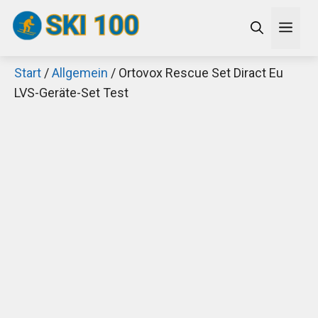
Zum
Men
Inhalt
springen
Start
/
Allgemein
/ Ortovox Rescue Set Diract Eu
×
LVS-Geräte-Set Test
Decathlon Sale
Schaue dir jetzt die meistverkauften Produkte im
Sale bei Decathlon an!
Jetzt anschauen