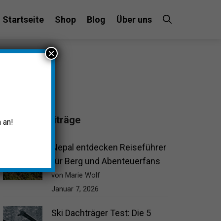
Startseite
Shop
Blog
Über uns
×
Beliebte Beiträge
 an!
Nepal entdecken Reiseführer
für Berg und Abenteuerfans
von Marie Wolf
Januar 7, 2026
Ski Dachträger Test: Die 5