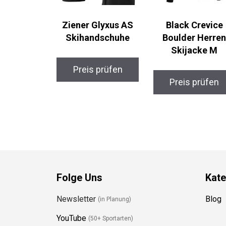
Ziener Glyxus AS
Black Crevice
Skihandschuhe
Boulder Herren
Skijacke M
Preis prüfen
Preis prüfen
Folge Uns
Kate
Newsletter
Blog
(in Planung)