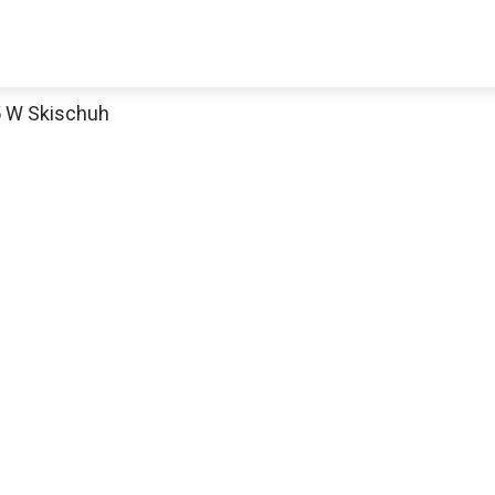
5 W Skischuh
Decathlon Sale
aue dir jetzt die meistverkauften Produkte im Sale bei Decathlon
Jetzt anschauen