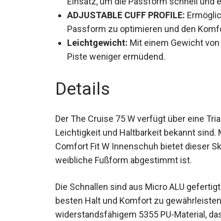
I.V.C. INSTEP VOLUME CONTROL:
Anp
Einsatz, um die Passform schnell und e
ADJUSTABLE CUFF PROFILE:
Ermöglic
die Passform zu optimieren und den K
Leichtgewicht:
Mit einem Gewicht von n
Piste weniger ermüdend.
Details
Der The Cruise 75 W verfügt über eine Tria
Leichtigkeit und Haltbarkeit bekannt sind
Comfort Fit W Innenschuh bietet dieser Ski
weibliche Fußform abgestimmt ist.
Die Schnallen sind aus Micro ALU geferti
besten Halt und Komfort zu gewährleisten.