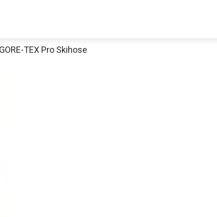
 GORE-TEX Pro Skihose
Decathlon Sale
aue dir jetzt die meistverkauften Produkte im Sale bei Decathlon
Jetzt anschauen