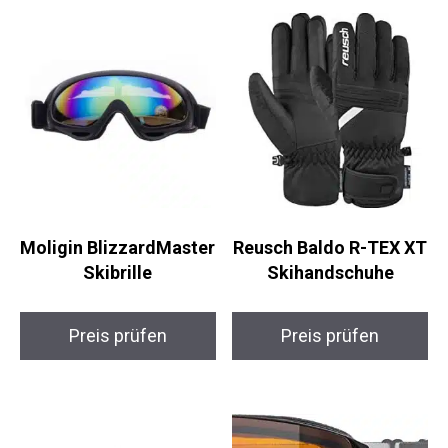
Sports genau die richtige Wahl für dich.
Ähnliche Produkte
Moligin
Reusch Baldo R-TEX
BlizzardMaster
XT Skihandschuhe
Skibrille
Preis prüfen