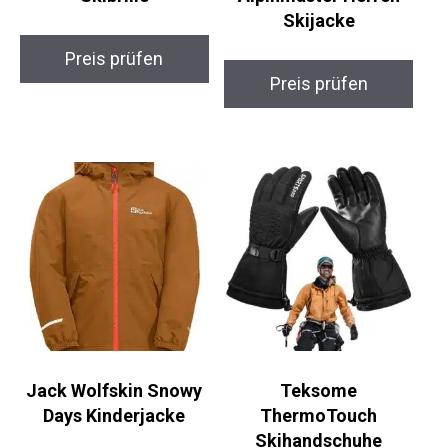
Skijacke
Preis prüfen
Preis prüfen
Jack Wolfskin Snowy
Teksome
Days Kinderjacke
ThermoTouch
Skihandschuhe