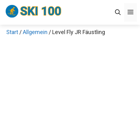
Zum
Men
Inhalt
springen
Start
/
Allgemein
/ Level Fly JR Fäustling
Jetzt anschauen