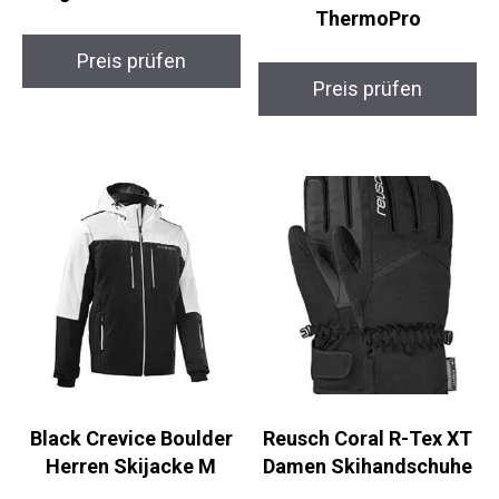
Blickfeld VisionX
WinterTouch
Magnetische Skibrille
Skihandschuhe
ThermoPro
Preis prüfen
Preis prüfen
Black Crevice Boulder
Reusch Coral R-Tex XT