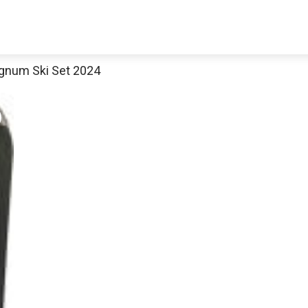
gnum Ski Set 2024
Decathlon Sale
aue dir jetzt die meistverkauften Produkte im Sale bei Decathlon
Jetzt anschauen