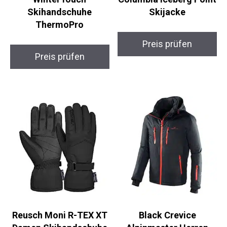
WinterTouch
Columbia Iceberg
Skihandschuhe
Point Skijacke
ThermoPro
Preis prüfen
Preis prüfen