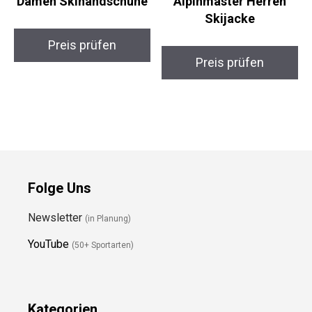
Reusch Moni R-TEX XT
Black Crevice
Damen Skihandschuhe
Alpinmaster Herren
Skijacke
Preis prüfen
Preis prüfen
Folge Uns
Newsletter
(in Planung)
YouTube
(50+ Sportarten)