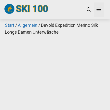
Zum
Men
Inhalt
springen
Start
/
Allgemein
/ Devold Expedition Merino Silk
×
Longs Damen Unterwäsche
Decathlon Sale
Schaue dir jetzt die meistverkauften Produkte im
Sale bei Decathlon an!
Jetzt anschauen