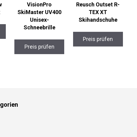
w
VisionPro
Reusch Outset R-
x
SkiMaster UV400
TEX XT
Unisex-
Skihandschuhe
Schneebrille
Preis prüfen
Preis prüfen
gorien