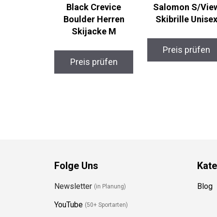
Black Crevice
Salomon S/Vie
Boulder Herren
Skibrille Unise
Skijacke M
Preis prüfen
Preis prüfen
Folge Uns
Kate
Newsletter
Blog
(in Planung)
YouTube
(50+ Sportarten)