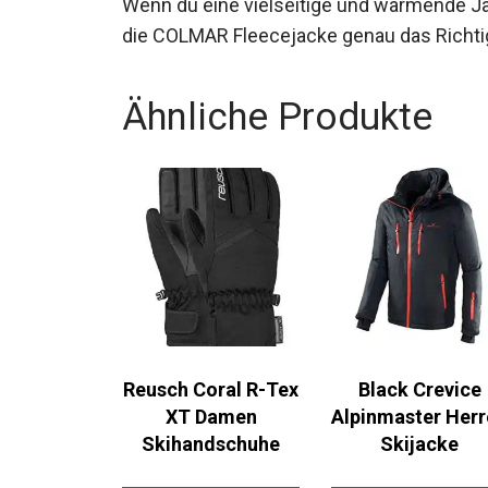
Wenn du eine vielseitige und wärmende Jack
ist die COLMAR Fleecejacke genau das Rich
Ähnliche Produkte
Reusch Coral R-Tex
Black Crevice
XT Damen
Alpinmaster
Skihandschuhe
Herren Skijacke