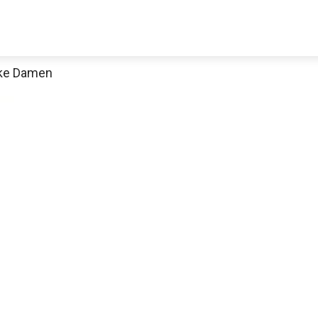
cke Damen
Jetzt anschauen