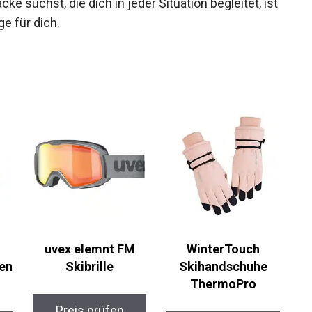
e suchst, die dich in jeder Situation begleitet,
tige für dich.
uvex elemnt FM
WinterTouch
Skibrille
Skihandschuhe
ThermoPro