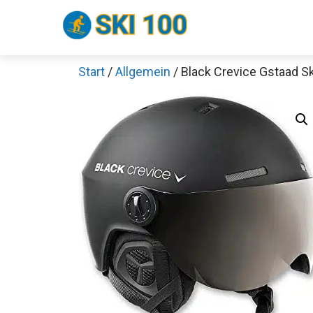
Zum
Inhalt
springen
Start
/
Allgemein
/ Black Crevice Gstaad S