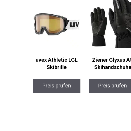
uvex Athletic LGL
Ziener Glyxus A
Skibrille
Skihandschuh
Preis prüfen
Preis prüfen