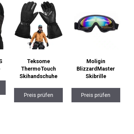
S
Teksome
Moligin
e
ThermoTouch
BlizzardMaster
Skihandschuhe
Skibrille
Preis prüfen
Preis prüfen