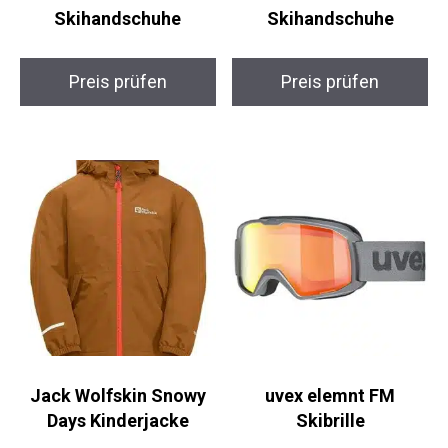
Ziener GABINO
Reusch Baldo R-TEX
Skihandschuhe
XT Skihandschuhe
Preis prüfen
Preis prüfen
Jack Wolfskin Snowy
uvex elemnt FM