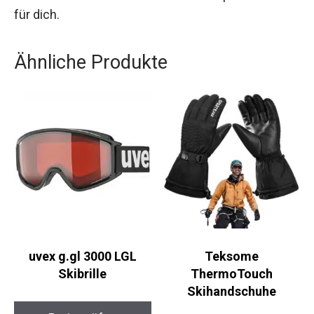
der in Sachen Sicherheit und Komfort Maßstäbe
setzt, dann ist der ALPINA GEMS Helm die
optimale Wahl für dich.
Ähnliche Produkte
uvex g.gl 3000 LGL
Teksome
Skibrille
ThermoTouch