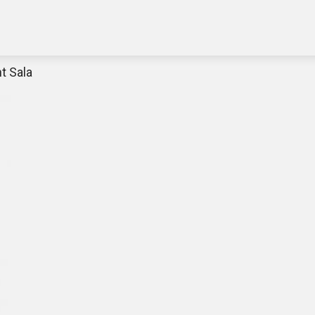
t Sala
Decathlon Sale
aue dir jetzt die meistverkauften Produkte im Sale bei Decathlon
Jetzt anschauen