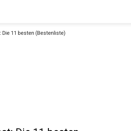
: Die 11 besten (Bestenliste)
Decathlon Sale
aue dir jetzt die meistverkauften Produkte im Sale bei Decathlon
Jetzt anschauen