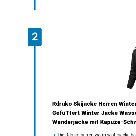
Rdruko Skijacke Herren Wint
GefüTtert Winter Jacke Wass
Wanderjacke mit Kapuze-Sch
Die Rdruko herren warm winterjacke hat