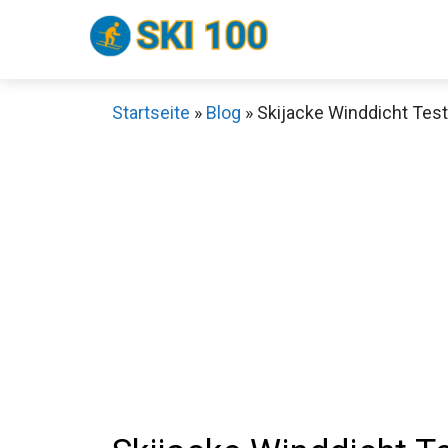
Zum
Inhalt
springen
Startseite
»
Blog
»
Skijacke Winddicht Test
Sch