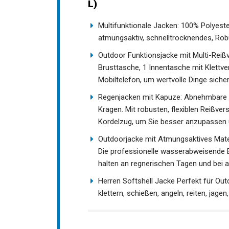
(Schwarz, L)
Multifunktionale Jacken: 100% Polyeste
atmungsaktiv, schnelltrocknendes, Robu
Outdoor Funktionsjacke mit Multi-Reiß
Brusttasche, 1 Innentasche mit Klettve
ein Mobiltelefon, um wertvolle Dinge s
Regenjacken mit Kapuze: Abnehmbare u
im Kragen. Mit robusten, flexiblen Rei
Kordelzug, um Sie besser anzupassen
Outdoorjacke mit Atmungsaktives Mater
reinigen. Die professionelle wasserab
trocken zu halten an regnerischen Tage
Herren Softshell Jacke Perfekt für Out
klettern, schießen, angeln, reiten, jage