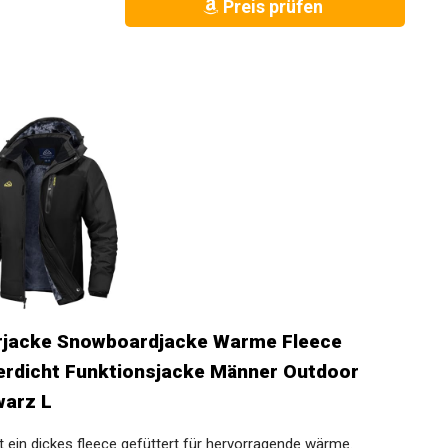
Preis prüfen
erjacke Snowboardjacke Warme Fleece
erdicht Funktionsjacke Männer Outdoor
warz L
 ein dickes fleece gefüttert für hervorragende wärme.