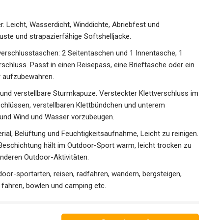
r. Leicht, Wasserdicht, Winddichte, Abriebfest und
ste und strapazierfähige Softshelljacke.
verschlusstaschen: 2 Seitentaschen und 1 Innentasche, 1
rschluss. Passt in einen Reisepass, eine Brieftasche oder
icher aufzubewahren.
nd verstellbare Sturmkapuze. Versteckter Klettverschluss
ßverschlüssen, verstellbaren Klettbündchen und unterem
 und Wind und Wasser vorzubeugen.
ial, Belüftung und Feuchtigkeitsaufnahme, Leicht zu
weisende Beschichtung hält im Outdoor-Sport warm, leicht
n und bei anderen Outdoor-Aktivitäten.
door-sportarten, reisen, radfahren, wandern, bergsteigen,
n, fahren, bowlen und camping etc.