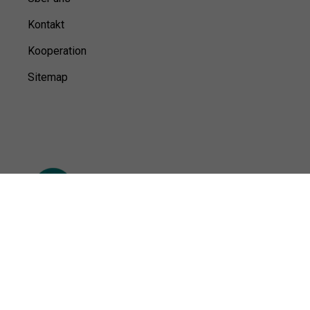
Kontakt
Kooperation
Sitemap
© Sports100,
2026
Impressum
Datenschutz
Unsere Redaktion wird durch Leser unterstützt. Wir verlinken
u.a. auf ausgewählte Online-Shops und Partner,
von denen wir ggf. eine Vergütung erhalten.
Mehr erfahren.