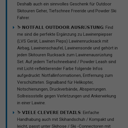
Deshalb auch ein sinnvolles Geschenk für Outdoor
Skitouren Geher, Tiefschnee Freeride und Powder Ski
Fahrer.
⛷ 𝗡𝗢𝗧𝗙𝗔𝗟𝗟 𝗢𝗨𝗧𝗗𝗢𝗢𝗥 𝗔𝗨𝗦𝗥Ü𝗦𝗧𝗨𝗡𝗚: Find
me sind die perfekte Ergänzung zu Lawinenpiepser
(LVS Gerät, Lawinen Pieps) Lawinenrucksack mit
Airbag, Lawinenschaufel, Lawinensonde und gehört in
jeden Skitouren Rucksack zum Lawinenausrüstung
Set. Auf jedem Tiefschneeband / Powder Leash sind
mit Licht-reflektierender Farbe folgende Infos
aufgedruckt: Notfallinformationen, Entfernung zum
Verschütteten. Signalband für Helikopter,
Notschienungen, Druckverbände, Absperrungen.
Sollreissstelle gegen Verletzungen und Ankerwirkung
in einer Lawine.
⛷ 𝗩𝗜𝗘𝗟𝗘 𝗖𝗟𝗘𝗩𝗘𝗥𝗘 𝗗𝗘𝗧𝗔𝗜𝗟𝗦: Einfache
Handhabung auch mit Skihandschuh / Kompakt und
leicht, passt unter Skihose / Ski -Connectoren mit