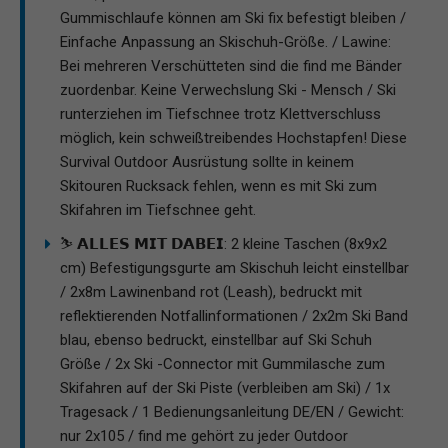
Gummischlaufe können am Ski fix befestigt bleiben /
Einfache Anpassung an Skischuh-Größe. / Lawine:
Bei mehreren Verschütteten sind die find me Bänder
zuordenbar. Keine Verwechslung Ski - Mensch / Ski
runterziehen im Tiefschnee trotz Klettverschluss
möglich, kein schweißtreibendes Hochstapfen! Diese
Survival Outdoor Ausrüstung sollte in keinem
Skitouren Rucksack fehlen, wenn es mit Ski zum
Skifahren im Tiefschnee geht.
⛷ 𝗔𝗟𝗟𝗘𝗦 𝗠𝗜𝗧 𝗗𝗔𝗕𝗘𝗜: 2 kleine Taschen (8x9x2
cm) Befestigungsgurte am Skischuh leicht einstellbar
/ 2x8m Lawinenband rot (Leash), bedruckt mit
reflektierenden Notfallinformationen / 2x2m Ski Band
blau, ebenso bedruckt, einstellbar auf Ski Schuh
Größe / 2x Ski -Connector mit Gummilasche zum
Skifahren auf der Ski Piste (verbleiben am Ski) / 1x
Tragesack / 1 Bedienungsanleitung DE/EN / Gewicht:
nur 2x105 / find me gehört zu jeder Outdoor