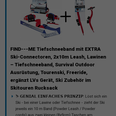
FIND---ME Tiefschneeband mit EXTRA
Ski-Connectoren, 2x10m Leash, Lawinen
– Tiefschneeband, Survival Outdoor
Ausrüstung, Tourenski, Freeride,
ergänzt LVs Gerät, Ski Zubehör im
Skitouren Rucksack
⛷ 𝗚𝗘𝗡𝗜𝗔𝗟 𝗘𝗜𝗡𝗙𝗔𝗖𝗛𝗘𝗦 𝗣𝗥𝗜𝗡𝗭𝗜𝗣: Löst sich ein
Ski - bei einer Lawine oder Tiefschnee - zieht der Ski
jeweils ein 10 m Band (Powder Leash / Powder
cords) aus zwei kleinen (8x9cm) Taschen am