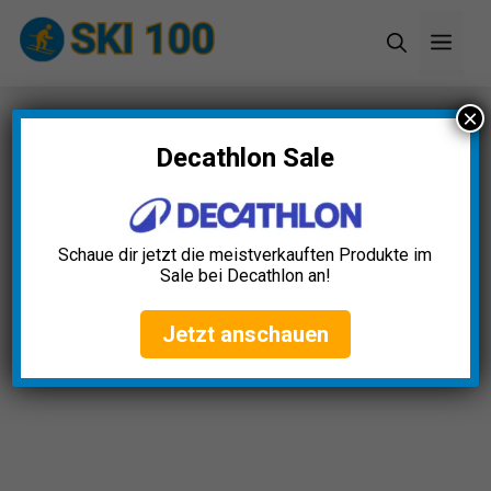
Zum
Men
Inhalt
springen
×
Startseite
»
Blog
»
Ski Airbag Rucksack Test: Die 5
besten (Bestenliste)
Decathlon Sale
Schaue dir jetzt die meistverkauften Produkte im
Sale bei Decathlon an!
Jetzt anschauen